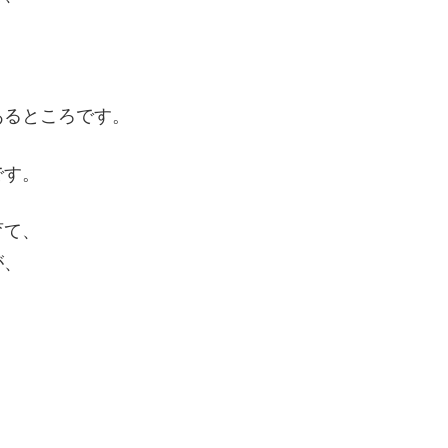
あるところです。
です。
育て、
が、
。