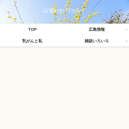
山遊わか ワールド
TOP
広島情報
乳がんと私
雑談いろいろ