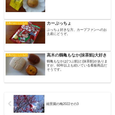
カーぷっちょ
広島のおいしいもの
ぷっちょ好きな方、カープファンへのお
土産にどうぞ。
高木の鶴亀もなか(抹茶餡)大好き
広島のおいしいもの
鶴亀もなかは(つぶ餡)と(抹茶餡)がありま
すが、60年以上も続いている看板商品だ
そうです。
縮景園の梅2022その3