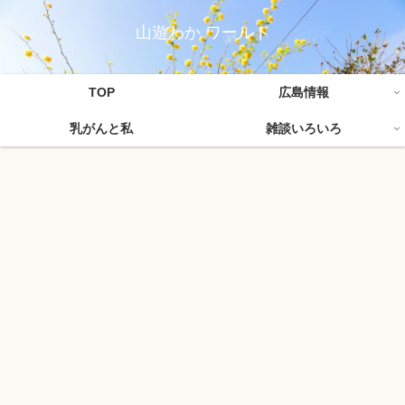
山遊わか ワールド
TOP
広島情報
乳がんと私
雑談いろいろ