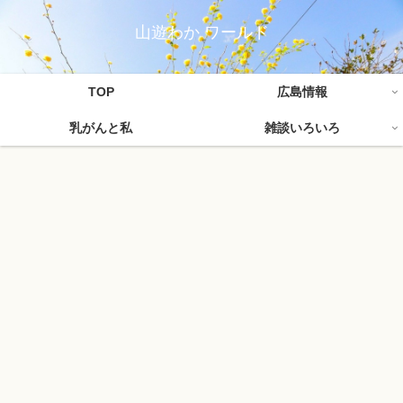
山遊わか ワールド
TOP
広島情報
乳がんと私
雑談いろいろ