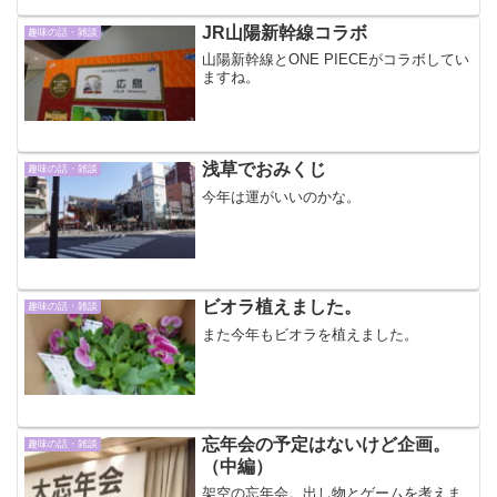
JR山陽新幹線コラボ
趣味の話・雑談
山陽新幹線とONE PIECEがコラボしてい
ますね。
浅草でおみくじ
趣味の話・雑談
今年は運がいいのかな。
ビオラ植えました。
趣味の話・雑談
また今年もビオラを植えました。
忘年会の予定はないけど企画。
趣味の話・雑談
（中編）
架空の忘年会。出し物とゲームを考えま