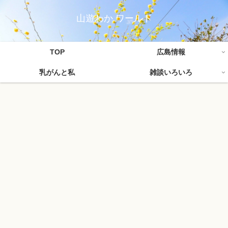
山遊わか ワールド
TOP
広島情報
乳がんと私
雑談いろいろ