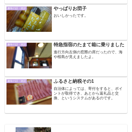
やっぱりお団子
趣味の話・雑談
おいしかったです。
特急指宿のたまて箱に乗りました
趣味の話・雑談
進行方向左側の窓際の席だったので、海
や桜島が見えましたよ。
ふるさと納税その1
趣味の話・雑談
自治体によっては、寄付をすると、ポイ
ントが取得でき、あとから返礼品と交
換、というシステムがあるのです。