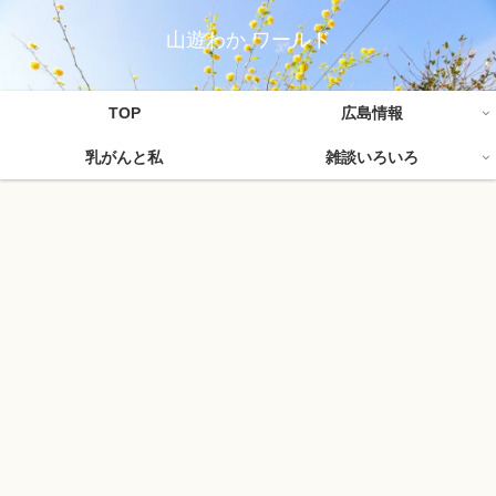
山遊わか ワールド
TOP
広島情報
乳がんと私
雑談いろいろ