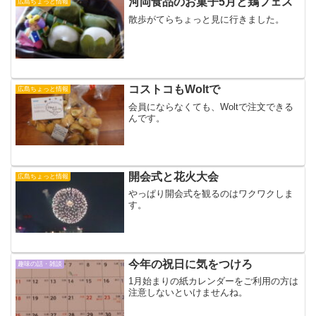
河岡食品のお菓子5月と鶏フェス
広島ちょっと情報
散歩がてらちょっと見に行きました。
コストコもWoltで
広島ちょっと情報
会員にならなくても、Woltで注文できる
んです。
開会式と花火大会
広島ちょっと情報
やっぱり開会式を観るのはワクワクしま
す。
今年の祝日に気をつけろ
趣味の話・雑談
1月始まりの紙カレンダーをご利用の方は
注意しないといけませんね。