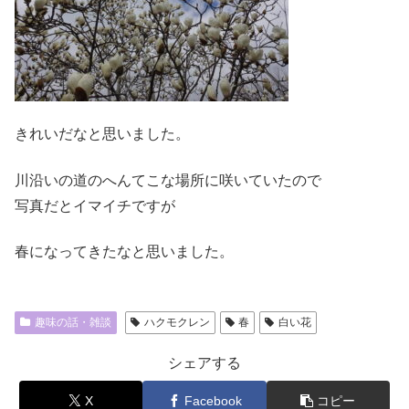
きれいだなと思いました。
川沿いの道のへんてこな場所に咲いていたので
写真だとイマイチですが
春になってきたなと思いました。
趣味の話・雑談
ハクモクレン
春
白い花
シェアする
X
Facebook
コピー