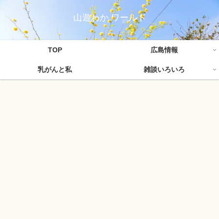
山遊わか ワールド
TOP
広島情報
乳がんと私
雑談いろいろ