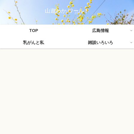
山遊わか ワールド
TOP
広島情報
乳がんと私
雑談いろいろ