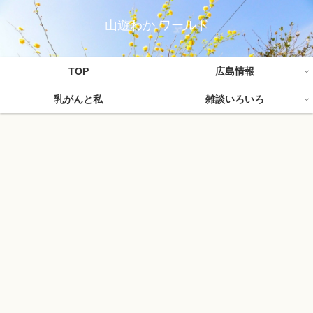
山遊わか ワールド
TOP
広島情報
乳がんと私
雑談いろいろ