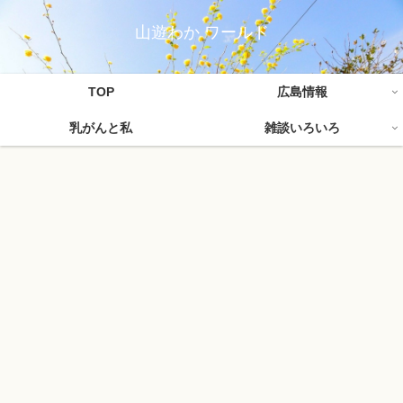
山遊わか ワールド
TOP
広島情報
乳がんと私
雑談いろいろ