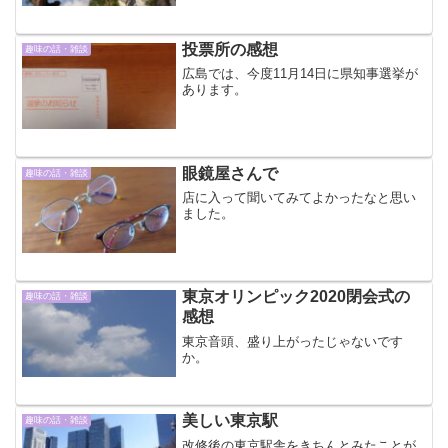
投票所の感想
趣味の話・雑談
広島では、今度11月14日に県知事選挙が
あります。
眼鏡屋さんで
趣味の話・雑談
店に入って聞いてみてよかったなと思い
ました。
東京オリンピック2020閉会式の
趣味の話・雑談
感想
東京音頭、盛り上がったじゃないです
か。
美しい東京駅
趣味の話・雑談
改修後の東京駅舎をきちんとみたことが