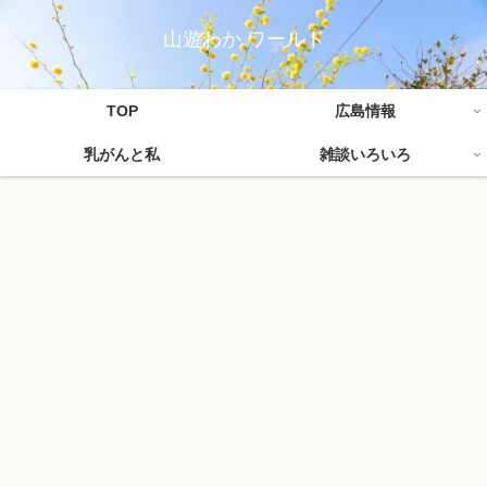
山遊わか ワールド
TOP
広島情報
乳がんと私
雑談いろいろ