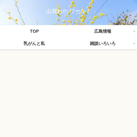
山遊わか ワールド
TOP
広島情報
乳がんと私
雑談いろいろ