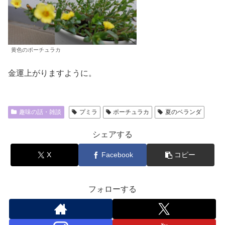
黄色のポーチュラカ
金運上がりますように。
趣味の話・雑談
プミラ
ポーチュラカ
夏のベランダ
シェアする
X
Facebook
コピー
フォローする