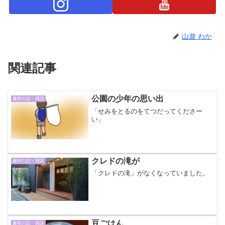
山遊 わか
関連記事
公園の少年の思い出
趣味の話・雑談
「せみをとるのをてつだってくださー
い」
クレドの滝が
趣味の話・雑談
「クレドの滝」がなくなっていました。
豆ごはん
趣味の話・雑談