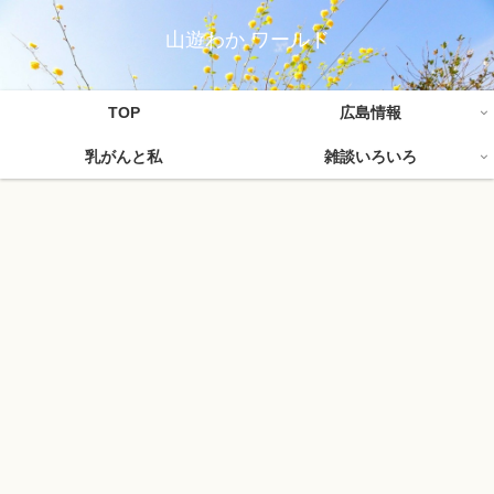
山遊わか ワールド
TOP
広島情報
乳がんと私
雑談いろいろ