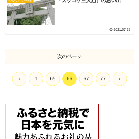
『ズッコケ三人組』の思い出
広島ちょっと情報
2021.07.28
次のページ
前
次
1
65
66
67
77
へ
へ