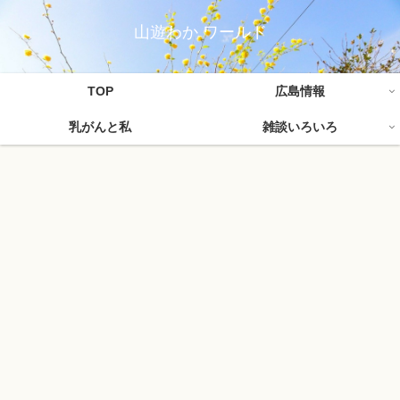
山遊わか ワールド
TOP
広島情報
乳がんと私
雑談いろいろ