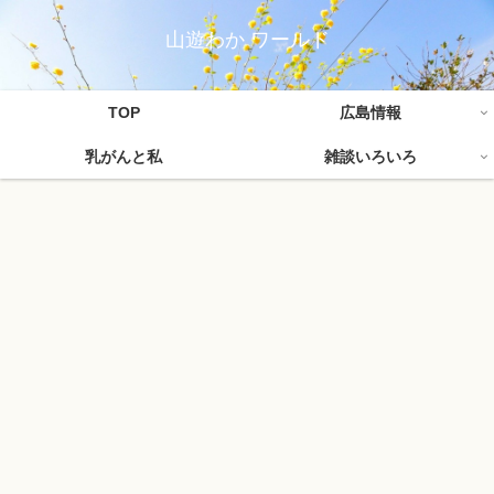
山遊わか ワールド
TOP
広島情報
乳がんと私
雑談いろいろ