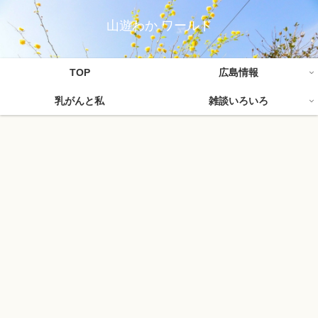
山遊わか ワールド
TOP
広島情報
乳がんと私
雑談いろいろ