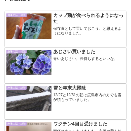
カップ麺が食べられるようになっ
趣味の話・雑談
た
保存食として置いておこう、と思えるよ
うになりました。
あじさい買いました
趣味の話・雑談
青いあじさい。長持ちするといいな。
雪と年末大掃除
趣味の話・雑談
12/27と12/31の朝は広島市内の方でも雪
が積もっていました。
ワクチン4回目受けました
趣味の話・雑談